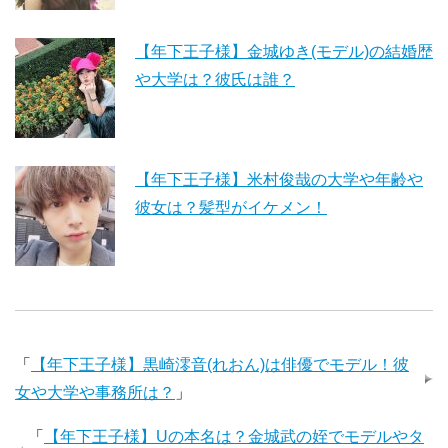
【年下王子様】金城ゆき(モデル)の結婚歴
や大学は？彼氏は誰？
【年下王子様】米村俊哉の大学や年齢や
彼女は？髪型がイケメン！
「
【年下王子様】黒崎澪音(れおん)は俳優でモデル！彼
女や大学や事務所は？
」
「
【年下王子様】Uの本名は？金城武の姪でモデルやタ