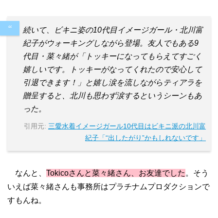
続いて、ビキニ姿の10代目イメージガール・北川富
紀子がウォーキングしながら登場。友人でもある9
代目・菜々緒が「トッキーになってもらえてすごく
嬉しいです。トッキーがなってくれたので安心して
引退できます！」と嬉し涙を流しながらティアラを
贈呈すると、北川も思わず涙するというシーンもあ
った。
引用元:
三愛水着イメージガール10代目はビキニ派の北川富
紀子「“出したがり”かもしれないです」
なんと、
Tokicoさんと菜々緒さん、お友達でした
。そう
いえば菜々緒さんも事務所はプラチナムプロダクションで
すもんね。