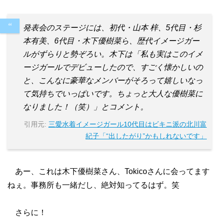
発表会のステージには、初代・山本 梓、5代目・杉
本有美、6代目・木下優樹菜ら、歴代イメージガー
ルがずらりと勢ぞろい。木下は「私も実はこのイメ
ージガールでデビューしたので、すごく懐かしいの
と、こんなに豪華なメンバーがそろって嬉しいなっ
て気持ちでいっぱいです。ちょっと大人な優樹菜に
なりました！（笑）」とコメント。
引用元:
三愛水着イメージガール10代目はビキニ派の北川富
紀子「“出したがり”かもしれないです」
あー、これは木下優樹菜さん、Tokicoさんに会ってます
ねぇ。事務所も一緒だし、絶対知ってるはず。笑
さらに！