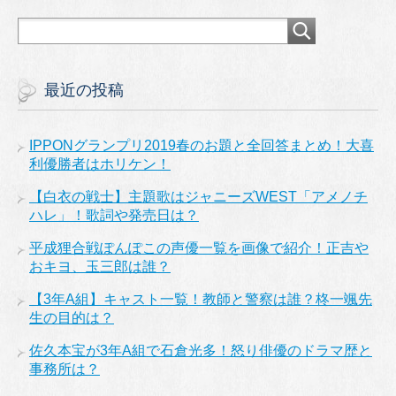
最近の投稿
IPPONグランプリ2019春のお題と全回答まとめ！大喜
利優勝者はホリケン！
【白衣の戦士】主題歌はジャニーズWEST「アメノチ
ハレ」！歌詞や発売日は？
平成狸合戦ぽんぽこの声優一覧を画像で紹介！正吉や
おキヨ、玉三郎は誰？
【3年A組】キャスト一覧！教師と警察は誰？柊一颯先
生の目的は？
佐久本宝が3年A組で石倉光多！怒り俳優のドラマ歴と
事務所は？