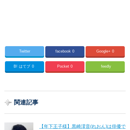
Twitter
facebook
0
Google+
0
B!
はてブ
0
Pocket
0
feedly
関連記事
【年下王子様】黒崎澪音(れおん)は俳優で