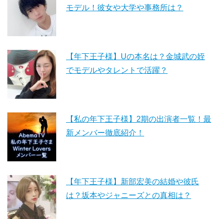
モデル！彼女や大学や事務所は？
【年下王子様】Uの本名は？金城武の姪
でモデルやタレントで活躍？
【私の年下王子様】2期の出演者一覧！最
新メンバー徹底紹介！
【年下王子様】新部宏美の結婚や彼氏
は？坂本やジャニーズとの真相は？