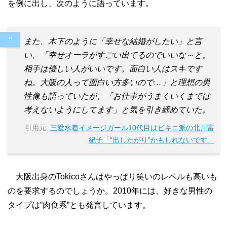
を例に出し、次のように語っています。
また、木下のように「幸せな結婚がしたい」と言
い、「幸せオーラがすごい出てるのでいいな～と。
相手は優しい人がいいです。面白い人はスキです
ね。大阪の人って面白い方多いので…」と理想の男
性像も語っていたが、「お仕事がうまくいくまでは
考えないようにしてます」と気を引き締めていた。
引用元:
三愛水着イメージガール10代目はビキニ派の北川富
紀子「“出したがり”かもしれないです」
大阪出身のTokicoさんはやっぱり笑いのレベルも高いも
のを要求するのでしょうか。2010年には、好きな男性の
タイプは”肉食系”とも発言しています。