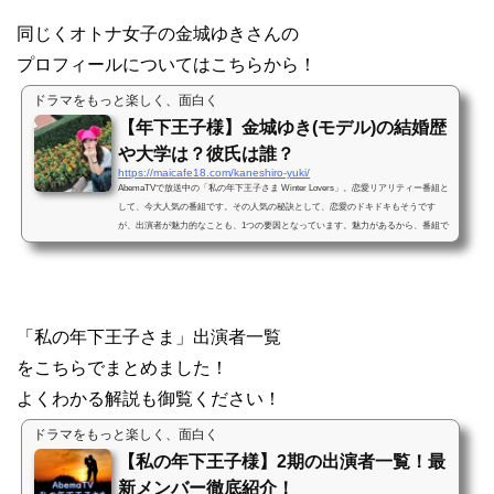
同じくオトナ女子の金城ゆきさんの
プロフィールについてはこちらから！
ドラマをもっと楽しく、面白く
【年下王子様】金城ゆき(モデル)の結婚歴
や大学は？彼氏は誰？
https://maicafe18.com/kaneshiro-yuki/
AbemaTVで放送中の「私の年下王子さま Winter Lovers」。恋愛リアリティー番組と
して、今大人気の番組です。その人気の秘訣として、恋愛のドキドキもそうです
が、出演者が魅力的なことも、1つの要因となっています。魅力があるから、番組で
はない、普段の素顔も気に...
「私の年下王子さま」出演者一覧
をこちらでまとめました！
よくわかる解説も御覧ください！
ドラマをもっと楽しく、面白く
【私の年下王子様】2期の出演者一覧！最
新メンバー徹底紹介！