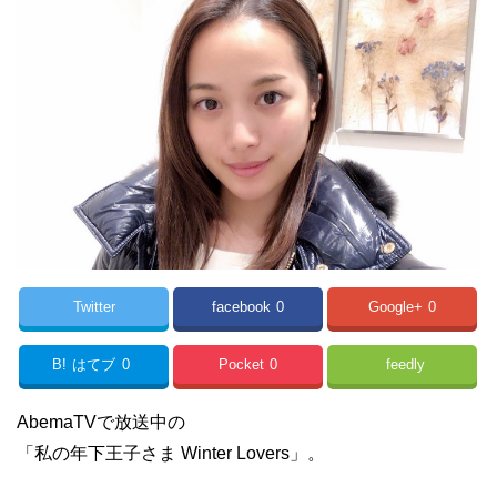
Twitter
facebook
0
Google+
0
B!
はてブ
0
Pocket
0
feedly
AbemaTVで放送中の
「私の年下王子さま Winter Lovers」。