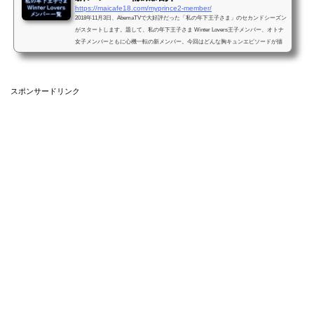
https://maicafe18.com/myprince2-member/
2018年11月3日、AbemaTVで大好評だった「私の年下王子さま」のセカンドシーズン
がスタートします。題して、私の年下王子さま Winter Lovers王子メンバー、オトナ
女子メンバーともに心機一転の新メンバー。今回はどんな胸キュンエピソードが描
かれるのかとても楽しみ...
スポンサードリンク