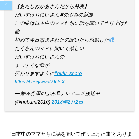
【あたしおかあさんだから発表】
だいすけおにいさん✖︎のぶみの新曲
この曲は日本中のママたちに話を聞いて作り上げた
曲
初めて今日放送されたの聞いたら感動した
たくさんのママに聞いて欲しい
だいすけおにいさんの
まっすぐな歌が
伝わりますように
#hulu_share
https://t.co/ywvn09cIoX
— 絵本作家のぶみ Eテレアニメ放送中
(@nobumi2010)
2018年2月2日
”日本中のママたちに話を聞いて作り上げた曲”とありま