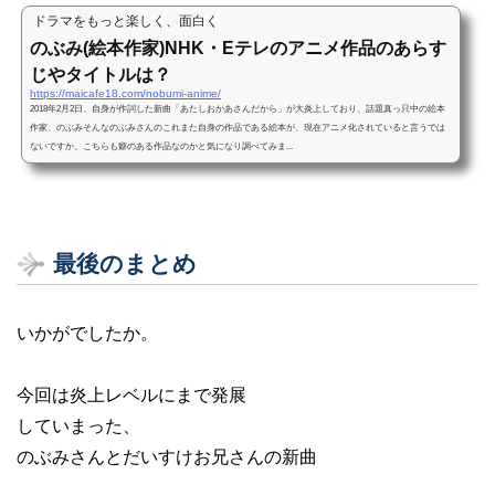
ドラマをもっと楽しく、面白く
のぶみ(絵本作家)NHK・Eテレのアニメ作品のあらす
じやタイトルは？
https://maicafe18.com/nobumi-anime/
2018年2月2日、自身が作詞した新曲「あたしおかあさんだから」が大炎上しており、話題真っ只中の絵本
作家、のぶみそんなのぶみさんのこれまた自身の作品である絵本が、現在アニメ化されていると言うでは
ないですか。こちらも癖のある作品なのかと気になり調べてみま...
最後のまとめ
いかがでしたか。
今回は炎上レベルにまで発展
していまった、
のぶみさんとだいすけお兄さんの新曲