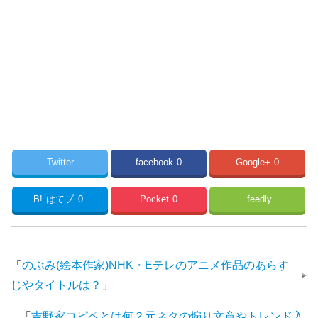
Twitter
facebook
0
Google+
0
B!
はてブ
0
Pocket
0
feedly
「
のぶみ(絵本作家)NHK・Eテレのアニメ作品のあらす
じやタイトルは？
」
「
吉野家コピペとは何？元ネタの煽り文章やトレンド入