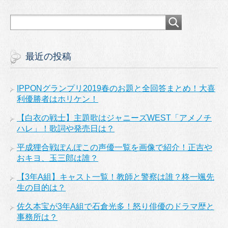
最近の投稿
IPPONグランプリ2019春のお題と全回答まとめ！大喜
利優勝者はホリケン！
【白衣の戦士】主題歌はジャニーズWEST「アメノチ
ハレ」！歌詞や発売日は？
平成狸合戦ぽんぽこの声優一覧を画像で紹介！正吉や
おキヨ、玉三郎は誰？
【3年A組】キャスト一覧！教師と警察は誰？柊一颯先
生の目的は？
佐久本宝が3年A組で石倉光多！怒り俳優のドラマ歴と
事務所は？