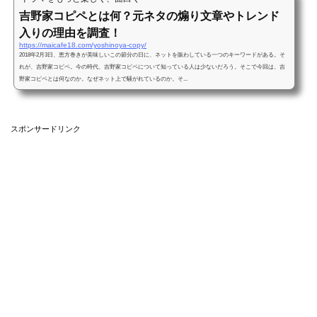
吉野家コピペとは何？元ネタの煽り文章やトレンド
入りの理由を調査！
https://maicafe18.com/yoshinoya-copy/
2018年2月3日、恵方巻きが美味しいこの節分の日に、ネットを賑わしている一つのキーワードがある。そ
れが、吉野家コピペ。今の時代、吉野家コピペについて知っている人は少ないだろう。そこで今回は、吉
野家コピペとは何なのか。なぜネット上で騒がれているのか。そ...
スポンサードリンク