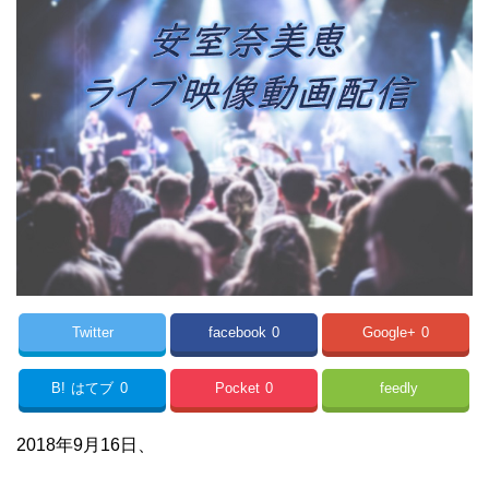
Twitter
facebook
0
Google+
0
B!
はてブ
0
Pocket
0
feedly
2018年9月16日、