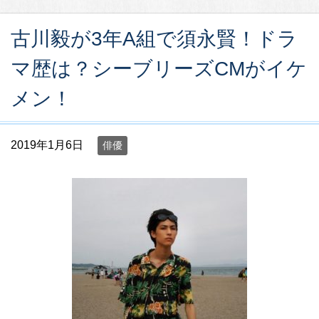
古川毅が3年A組で須永賢！ドラ
マ歴は？シーブリーズCMがイケ
メン！
2019年1月6日
俳優