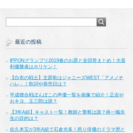
最近の投稿
IPPONグランプリ2019春のお題と全回答まとめ！大喜
利優勝者はホリケン！
【白衣の戦士】主題歌はジャニーズWEST「アメノチ
ハレ」！歌詞や発売日は？
平成狸合戦ぽんぽこの声優一覧を画像で紹介！正吉や
おキヨ、玉三郎は誰？
【3年A組】キャスト一覧！教師と警察は誰？柊一颯先
生の目的は？
佐久本宝が3年A組で石倉光多！怒り俳優のドラマ歴と