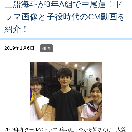
三船海斗が3年A組で中尾蓮！ド
ラマ画像と子役時代のCM動画を
紹介！
2019年1月6日
俳優
2019年冬クールのドラマ 3年A組―今から皆さんは、人質