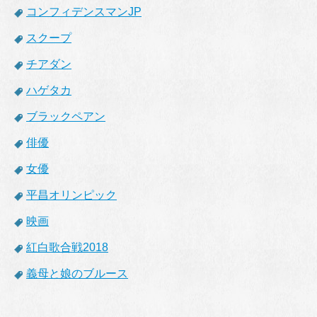
コンフィデンスマンJP
スクープ
チアダン
ハゲタカ
ブラックペアン
俳優
女優
平昌オリンピック
映画
紅白歌合戦2018
義母と娘のブルース